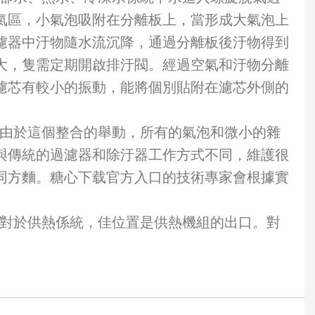
氣區，小氣泡吸附在分離板上，當形成大氣泡上
濾器中汙物隨水流沉降，通過分離板後汙物得到
大，隻需定期開啟排汙閥。經過空氣和汙物分離
濾芯有較小的振動，能將個別貼附在濾芯外側的
由於這個整合的舉動，所有的氣泡和微小的雜
與傳統的過濾器和除汙器工作方式不同，維護很
同方麵。糖心下载官方入口的技術專家會根據實
對於供熱係統，佳位置是供熱機組的出口。對