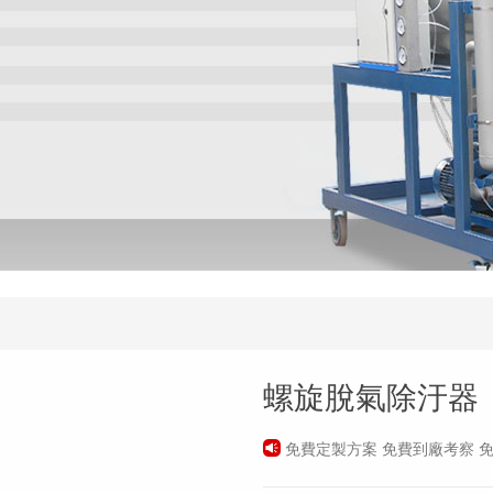
螺旋脫氣除汙器
免費定製方案 免費到廠考察 免