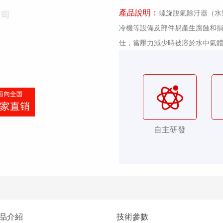
產品說明：
螺旋脫氣除汙器（水
冷機等設備及部件易產生腐蝕和
佳，當壓力減少時被溶於水中氣體
自主研發
品介紹
技術參數