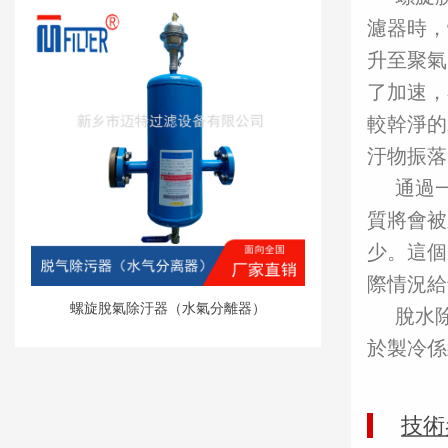
濾器時，
升至聚氣
了加速，
較幹淨的
汙物振落
通過
質將會被
少。這個
際情況給
螺旋脫氣除汙器（水氣分離器）
脫水
於製冷係
技術