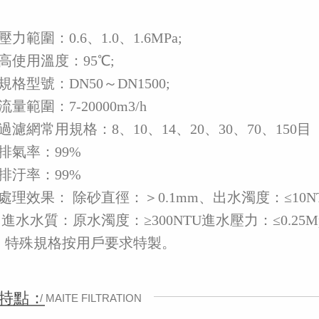
壓力範圍：0.6、1.0、1.6MPa;
高使用溫度：95℃;
規格型號：DN50～DN1500;
流量範圍：7-20000m3/h
過濾網常用規格：8、10、14、20、30、70、150目
排氣率：99%
排汙率：99%
處理效果： 除砂直徑：＞0.1mm、出水濁度：≤10NT
 進水水質：原水濁度：≥300NTU進水壓力：≤0.25M
0）特殊規格按用戶要求特製。
特點：