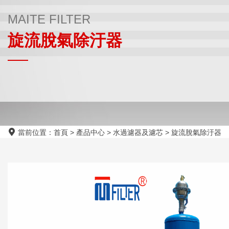
MAITE FILTER
旋流脫氣除汙器
當前位置：
首頁
>
產品中心
>
水過濾器及濾芯
>
旋流脫氣除汙器