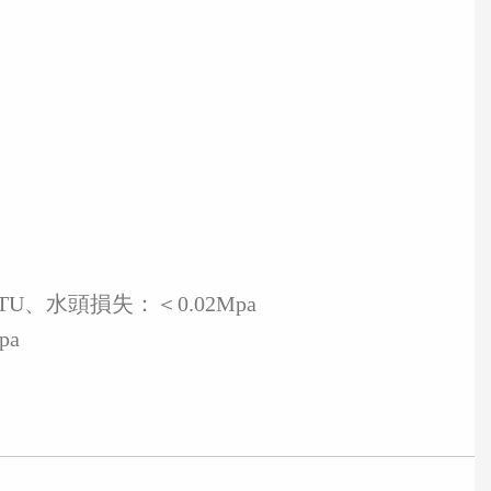
U、水頭損失：＜0.02Mpa
pa