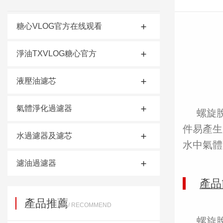
糖心VLOG官方在线观看
淨油TXVLOG糖心官方
液壓油濾芯
氣體淨化過濾器
螺旋
件易產生
水過濾器及濾芯
水中氣體
濾油過濾器
產品
產品推薦
/ RECOMMEND
螺旋