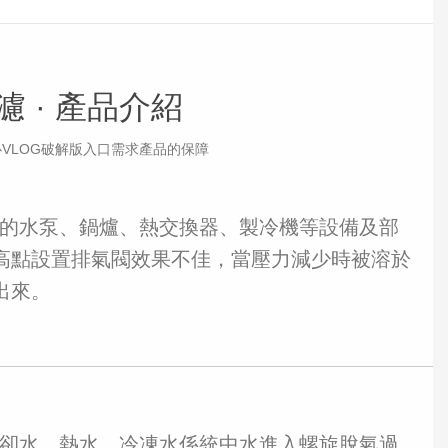
 ·
產品介紹
VLOG破解版入口需求產品的保障
的水泵、鍋爐、熱交換器、製冷機等設備及部
高點設置排氣閥效果不佳，當壓力減少時被溶於
出來。
卻水、熱水、冷凍水係統中水進入螺旋脫氣過