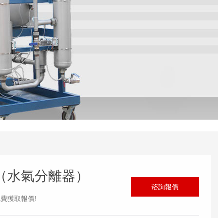
（水氣分離器）
谘詢報價
費獲取報價!