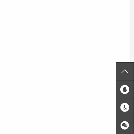
掃一掃 關注糖心下载官方入口