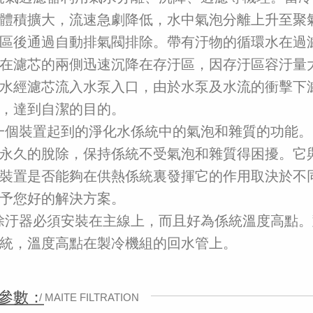
體積擴大，流速急劇降低，水中氣泡分離上升至聚
區後通過自動排氣閥排除。帶有汙物的循環水在過
在濾芯的兩側迅速沉降在存汙區，因存汙區容汙量
水經濾芯流入水泵入口，由於水泵及水流的衝擊下
，達到自潔的目的。
一個裝置起到的淨化水係統中的氣泡和雜質的功能。
永久的脫除，保持係統不受氣泡和雜質得困擾。它
裝置是否能夠在供熱係統裏發揮它的作用取決於不
予您好的解決方案。
除汙器必須安裝在主線上，而且好為係統溫度高點。
統，溫度高點在製冷機組的回水管上。
參數：