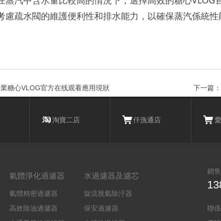
在蒸汽中含水量比較高的情況下，選擇高效的糖心VLOG
考慮疏水閥的維護便利性和排水能力，以確保蒸汽係統性
業糖心VLOG官方在线观看應用現狀
下一篇：
淘寶二店
仟漁通店
銷售
氣體淨化過濾器
水過濾器及濾芯
13
氣體精密過濾器
旋流脫氣除汙器
高效除油過濾器
保安過濾器
聯係