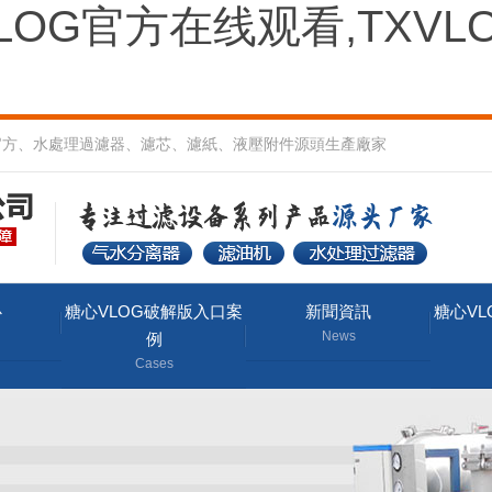
OG官方在线观看,TXVL
心官方、水處理過濾器、濾芯、濾紙、液壓附件源頭生產廠家
心
糖心VLOG破解版入口案
新聞資訊
糖心V
News
例
Cases