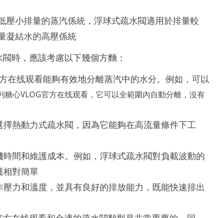
低壓小排量的蒸汽係統，浮球式疏水閥適用於排量較
量凝結水的高壓係統
水閥時，應該考慮以下幾個方麵：
官方在线观看能夠有效地分離蒸汽中的水分。例如，可以
0係列糖心VLOG官方在线观看，它可以全範圍內自動分離，沒有
選擇熱動力式疏水閥，因為它能夠在高流量條件下工
機時間和維護成本。例如，浮球式疏水閥對負載波動的
護相對簡單
作壓力和溫度，並具有良好的排放能力，既能快速排出