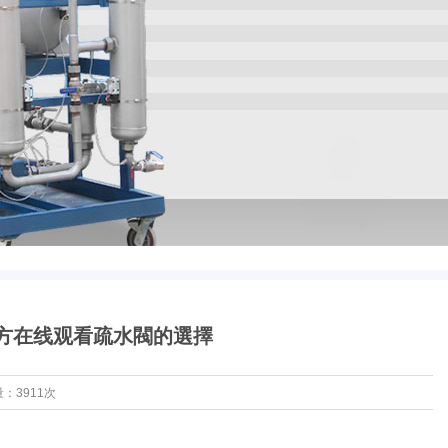
官方在线观看疏水閥的選擇
量：3911次