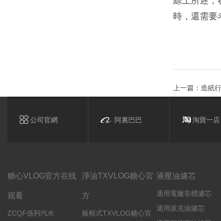
綜上所述，
時，還需要
上一篇：
造紙行
公司官網
阿裏巴巴
淘寶一店
糖心VLOG官方在线
淨油TXVLOG糖心官
液壓油濾芯
適用電廠非標濾芯
观看
方
適用派克油濾芯
ZCQF係列汽水
板框式TXVLOG糖心官