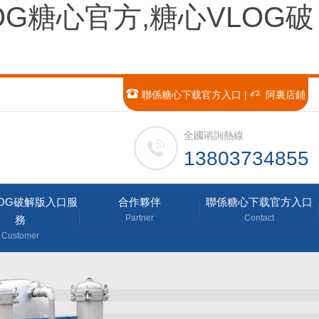
OG糖心官方,糖心VLOG破
聯係糖心下载官方入口
|
阿裏店鋪
全國谘詢熱線
13803734855
LOG破解版入口服
合作夥伴
聯係糖心下载官方入口
Partner
Contact
務
Customer